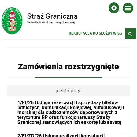
Straż Graniczna
Nadwiślański Oddział Straży Granicznej
REKRUTACJA DO SŁUŻBY W SG
Zamówienia rozstrzygnięte
pokaż menu
1/FI/26 Usługa rezerwacji i sprzedaży biletów
lotniczych, komunikacji kolejowej, autobusowej i
morskiej dla cudzoziemców deportowanych z
terytorium RP oraz funkcjonariuszy Straży
Granicznej stanowiących ich eskortę lub asystę
2/FI/ZD/26 Usługa realizacji konsultacji