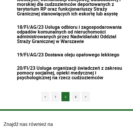
morskiej dla cudzoziemców deportowanych z
terytorium RP oraz funkcjonariuszy Straży
Granicznej stanowiących ich eskortę lub asystę
18/FI/AG/23 Usługa odbioru i zagospodarowania
odpadów komunalnych od nieruchomości
administrowanych przez Nadwiślański Oddział
Straży Granicznej w Warszawie
19/FI/AG/23 Dostawa oleju opałowego lekkiego
20/FI/23 Usługa organizacji świadczeń z zakresu
pomocy socjalnej, opieki medycznej i
psychologicznej na rzecz cudzoziemców
<
1
2
3
>
Znajdź nas również na