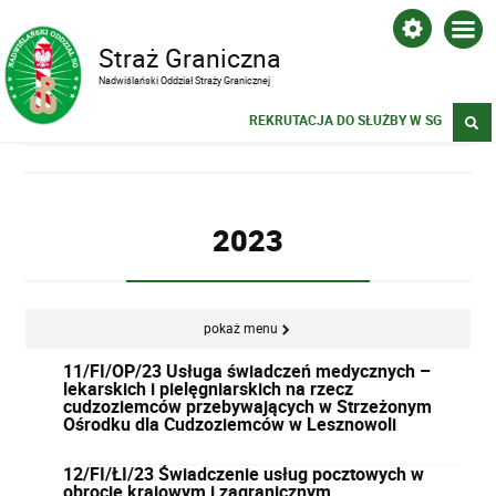
Straż Graniczna
Nadwiślański Oddział Straży Granicznej
REKRUTACJA DO SŁUŻBY W SG
2023
pokaż menu
11/FI/OP/23 Usługa świadczeń medycznych –
lekarskich i pielęgniarskich na rzecz
cudzoziemców przebywających w Strzeżonym
Ośrodku dla Cudzoziemców w Lesznowoli
12/FI/ŁI/23 Świadczenie usług pocztowych w
obrocie krajowym i zagranicznym