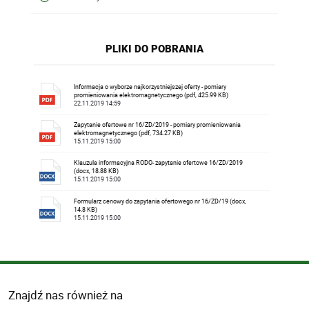
PLIKI DO POBRANIA
Informacja o wyborze najkorzystniejszej oferty - pomiary
promieniowania elektromagnetycznego (pdf, 425.99 KB)
22.11.2019 14:59
Zapytanie ofertowe nr 16/ZD/2019 - pomiary promieniowania
elektromagnetycznego (pdf, 734.27 KB)
15.11.2019 15:00
Klauzula informacyjna RODO- zapytanie ofertowe 16/ZD/2019
(docx, 18.88 KB)
15.11.2019 15:00
Formularz cenowy do zapytania ofertowego nr 16/ZD/19 (docx,
14.8 KB)
15.11.2019 15:00
Znajdź nas również na