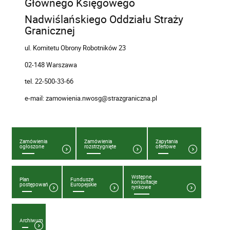
Głównego Księgowego
Nadwiślańskiego Oddziału Straży
Granicznej
ul. Komitetu Obrony Robotników 23
02-148 Warszawa
tel. 22-500-33-66
e-mail: zamowienia.nwosg@strazgraniczna.pl
Zamówienia
Zamówienia
Zapytania
ogłoszone
rozstrzygnięte
ofertowe
Wstępne
Plan
Fundusze
konsultacje
postępowań
Europejskie
rynkowe
Archiwum