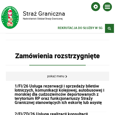
Straż Graniczna
Nadwiślański Oddział Straży Granicznej
REKRUTACJA DO SŁUŻBY W SG
Zamówienia rozstrzygnięte
pokaż menu
1/FI/26 Usługa rezerwacji i sprzedaży biletów
lotniczych, komunikacji kolejowej, autobusowej i
morskiej dla cudzoziemców deportowanych z
terytorium RP oraz funkcjonariuszy Straży
Granicznej stanowiących ich eskortę lub asystę
2/FI/ZD/26 Usługa realizacji konsultacji