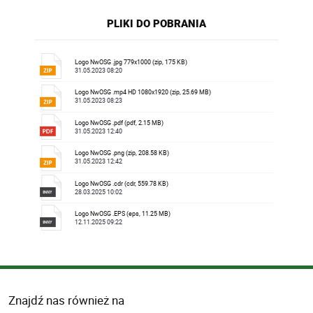
PLIKI DO POBRANIA
Logo NwOSG .jpg 779x1000 (zip, 175 KB)
31.05.2023 08:20
Logo NwOSG .mp4 HD 1080x1920 (zip, 25.69 MB)
31.05.2023 08:23
Logo NwOSG .pdf (pdf, 2.15 MB)
31.05.2023 12:40
Logo NwOSG .png (zip, 208.58 KB)
31.05.2023 12:42
Logo NwOSG .cdr (cdr, 559.78 KB)
28.03.2025 10:02
Logo NwOSG .EPS (eps, 11.25 MB)
12.11.2025 09:22
Znajdź nas również na