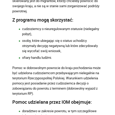
skierowany jest do migrantów, którzy chcieliby powrócić do
swojego kraju, a nie są w stanie sami zorganizować podróży
powrotnej.
Z programu mogą skorzystać:
cudzoziemcy o nieuregulowanym statusie (nielegalny
pobyt),
osoby, które ubiegając się o status uchodźcy
otrzymały decyzję negatywną lub które zdecydowały
się wycofać swój wniosek,
ofiary handlu ludźmi.
Pomoc w dobrowolnym powrocie do kraju pochodzenia może
być udzielona cudzoziemcom przebywającym nielegalnie na
terytorium Rzeczypospolitej Polskiej. Warunkiem udzielenia
pomocy jest posiadanie przez cudzoziemca decyzji o
zobowiązaniu do powrotu z terminem (dobrowolny wyjazd z
terytorium RP).
Pomoc udzielana przez IOM obejmuje:
doradztwo w zakresie powrotu, w tym szczegółowe