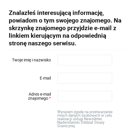
Znalazłeś interesującą informację,
powiadom o tym swojego znajomego. Na
skrzynkę znajomego przyjdzie e-mail z
linkiem kierującym na odpowiednią
stronę naszego serwisu.
Twoje imię i nazwisko
E-mail
Adres e-mail
znajomego
*
Wyrażam zgodę na przetwarzanie
moich danych osobowych w celu
realizacji usługi Newsletter
Nadwiślański Oddział Straży
Granicznej.