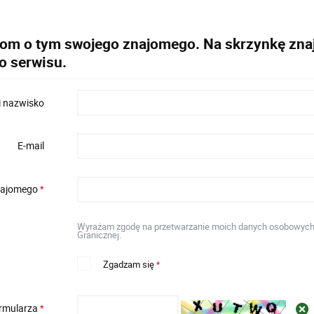
dom o tym swojego znajomego. Na skrzynkę znaj
o serwisu.
i nazwisko
E-mail
znajomego
*
Wyrażam zgodę na przetwarzanie moich danych osobowych w 
Granicznej.
Zgadzam się
*
ormularza
*